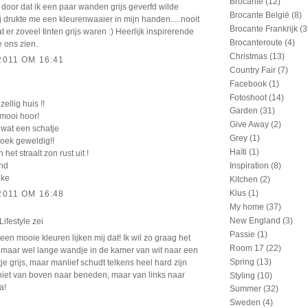
Brocante
(12)
 door dat ik een paar wanden grijs geverfd wilde
Brocante België
(8)
 drukte me een kleurenwaaier in mijn handen.....nooit
Brocante Frankrijk
(3
 er zoveel tinten grijs waren :) Heerlijk inspirerende
Brocanteroute
(4)
je ons zien.
Christmas
(13)
2011 OM 16:41
Country Fair
(7)
Facebook
(1)
Fotoshoot
(14)
ellig huis !!
Garden
(31)
mooi hoor!
Give Away
(2)
 wat een schatje
Grey
(1)
hoek geweldig!!
Haïti
(1)
het straalt zon rust uit !
nd
Inspiration
(8)
oke
Kitchen
(2)
Klus
(1)
2011 OM 16:48
My home
(37)
New England
(3)
ifestyle
zei
Passie
(1)
een mooie kleuren lijken mij dat! Ik wil zo graag het
Room 17
(22)
e maar wel lange wandje in de kamer van wit naar een
Spring
(13)
tje grijs, maar manlief schudt telkens heel hard zijn
 niet van boven naar beneden, maar van links naar
Styling
(10)
a!
Summer
(32)
Sweden
(4)