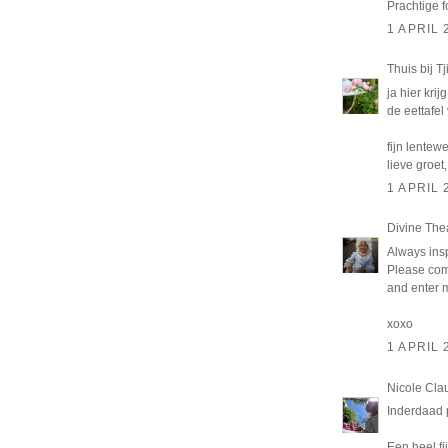
Prachtige f
1 APRIL 
Thuis bij Tj
ja hier kri
de eettafel
fijn lentew
lieve groet,
1 APRIL 
Divine The
Always insp
Please come
and enter
xoxo
1 APRIL 
Nicole Cla
Inderdaad p
Een heel fi