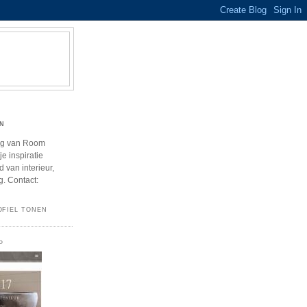
N
og van Room
e inspiratie
 van interieur,
g. Contact:
OFIEL TONEN
P