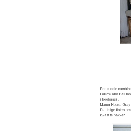
Een mooie combinati
Farrow and Ball hee
( loodgrijs) ,
Manor House Gray ( 
Prachtige tinten om 
kwast te pakken.