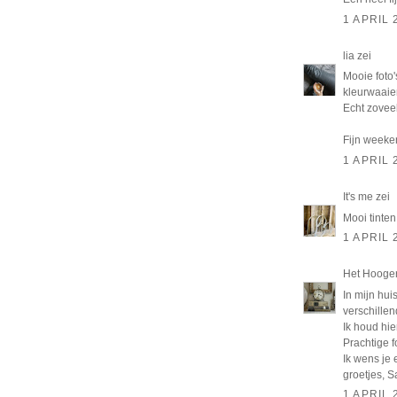
1 APRIL 
lia
zei
Mooie foto'
kleurwaaier
Echt zoveel.
Fijn weeken
1 APRIL 
It's me
zei
Mooi tinten 
1 APRIL 
Het Hooge
In mijn hui
verschillend
Ik houd hie
Prachtige f
Ik wens je 
groetjes, 
1 APRIL 