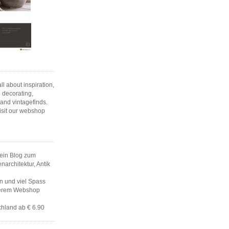
l about inspiration,
 decorating,
 and vintagefinds.
isit our webshop
ein Blog zum
architektur, Antik
en und viel Spass
serem Webshop
hland ab € 6.90