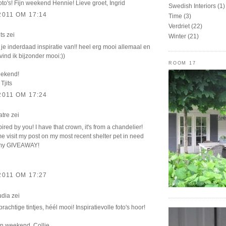
oto's! Fijn weekend Hennie! Lieve groet, Ingrid
Swedish Interiors
(1)
2011 OM 17:14
Time
(3)
Verdriet
(22)
its
zei
Winter
(21)
jg je inderdaad inspiratie van!! heel erg mooi allemaal en
 vind ik bijzonder mooi:))
ROOM 17
eekend!
 Tjits
2011 OM 17:24
atre
zei
ired by you! I have that crown, it's from a chandelier!
 visit my post on my most recent shelter pet in need
 my GIVEAWAY!
2011 OM 17:27
udia
zei
rachtige tintjes, héél mooi! Inspiratievolle foto's hoor!
jn weekend, Collie