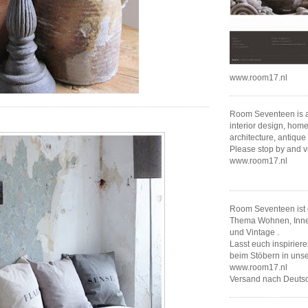
www.room17.nl
Room Seventeen is al
interior design, home
architecture, antique
Please stop by and v
www.room17.nl
Room Seventeen ist 
Thema Wohnen, Innen
und Vintage .
Lasst euch inspirier
beim Stöbern in un
www.room17.nl
Versand nach Deutsc