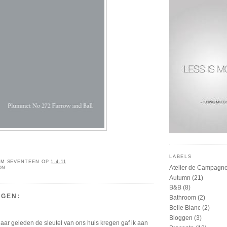
LABELS
M SEVENTEEN
OP
1.4.11
Atelier de Campagn
ON
Autumn
(21)
B&B
(8)
NGEN:
Bathroom
(2)
Belle Blanc
(2)
Bloggen
(3)
aar geleden de sleutel van ons huis kregen gaf ik aan