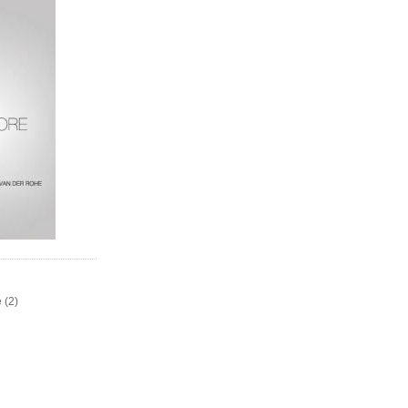
e
(2)