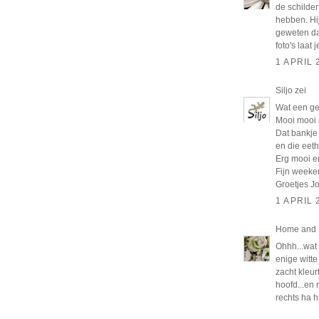
de schilder
hebben. Hij
geweten dat
foto's laat 
1 APRIL 
Siljo
zei
Wat een gez
Mooi mooi 
Dat bankje
en die eet
Erg mooi en 
Fijn weeke
Groetjes J
1 APRIL 
Home and L
Ohhh...wat 
enige witt
zacht kleur
hoofd...en
rechts ha h