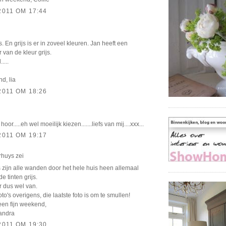
2011 OM 17:44
s. En grijs is er in zoveel kleuren. Jan heeft een
 van de kleur grijs.
....
d, lia
2011 OM 18:26
hoor.....eh wel moeilijk kiezen.......liefs van mij....xxx...
2011 OM 19:17
rhuys
zei
s zijn alle wanden door het hele huis heen allemaal
e tinten grijs.
r dus wel van.
oto's overigens, die laatste foto is om te smullen!
een fijn weekend,
Sandra
2011 OM 19:30