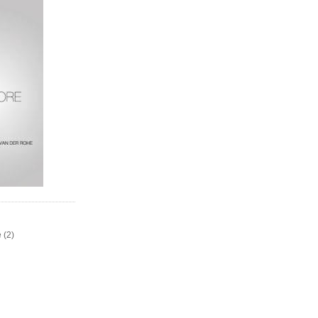
e
(2)