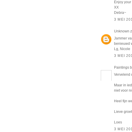
Enjoy your
XX
Debra~
3 MEI 20
Unknown
z
Jammer van 
benieuwd w
Lg, Nicole
3 MEI 20
Paintings 
Vervelend d
Maar in ied
niet voor n
Heel fijn 
Lieve groet
Loes
3 MEI 20