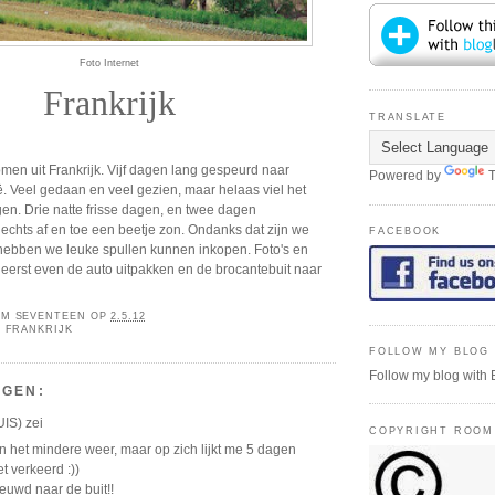
Foto Internet
Frankrijk
TRANSLATE
en uit Frankrijk. Vijf dagen lang gespeurd naar
Powered by
T
ë. Veel gedaan en veel gezien, maar helaas viel het
en. Drie natte frisse dagen, en twee dagen
echts af en toe een beetje zon. Ondanks dat zijn we
FACEBOOK
ebben we leuke spullen kunnen inkopen. Foto's en
 eerst even de auto uitpakken en de brocantebuit naar
M SEVENTEEN
OP
2.5.12
 FRANKRIJK
FOLLOW MY BLOG 
Follow my blog with 
NGEN:
UIS)
zei
COPYRIGHT ROOM
 het mindere weer, maar op zich lijkt me 5 dagen
t verkeerd :))
euwd naar de buit!!