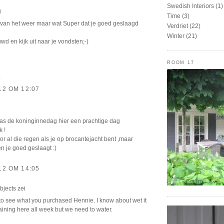
Swedish Interiors
(1)
i
Time
(3)
van het weer maar wat Super dat je goed geslaagd
Verdriet
(22)
Winter
(21)
d en kijk uit naar je vondsten;-)
ROOM 17
12 OM 12:07
as de koninginnedag hier een prachtige dag
k !
 al die regen als je op brocantejacht bent ,maar
n je goed geslaagt :)
12 OM 14:05
bjects
zei
t to see what you purchased Hennie. I know about wet it
ining here all week but we need to water.