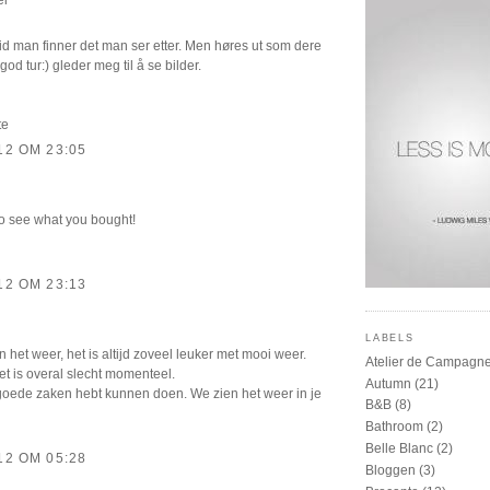
ltid man finner det man ser etter. Men høres ut som dere
god tur:) gleder meg til å se bilder.
te
12 OM 23:05
to see what you bought!
12 OM 23:13
LABELS
het weer, het is altijd zoveel leuker met mooi weer.
Atelier de Campagn
het is overal slecht momenteel.
Autumn
(21)
e goede zaken hebt kunnen doen. We zien het weer in je
B&B
(8)
Bathroom
(2)
Belle Blanc
(2)
12 OM 05:28
Bloggen
(3)