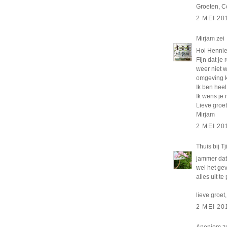
Groeten, C
2 MEI 20
Mirjam
zei
Hoi Hennie
Fijn dat je
weer niet 
omgeving k
Ik ben hee
Ik wens je 
Lieve groet
Mirjam
2 MEI 20
Thuis bij Tj
jammer dat
wel het ge
alles uit t
lieve groet,
2 MEI 20
Anoniem z