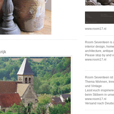
www.room17.nl
Room Seventeen is al
interior design, home
architecture, antique
rijk
Please stop by and v
www.room17.nl
Room Seventeen ist 
Thema Wohnen, Innen
und Vintage .
Lasst euch inspirier
beim Stöbern in un
www.room17.nl
Versand nach Deutsc