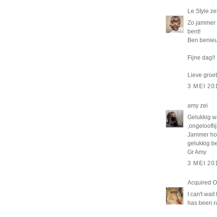
Le Style
ze
Zo jammer 
bent!
Ben benieuw
Fijne dag!!
Lieve groet
3 MEI 20
amy
zei
Gelukkig w
,ongelooflij
Jammer hoor
gelukkig be
Gr Amy
3 MEI 20
Acquired O
I can't wai
has been ra