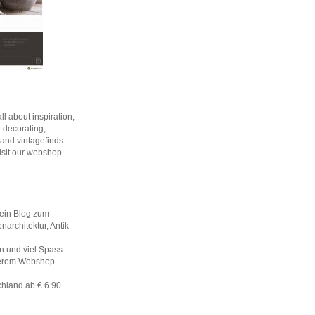
l about inspiration,
 decorating,
 and vintagefinds.
isit our webshop
ein Blog zum
architektur, Antik
en und viel Spass
serem Webshop
hland ab € 6.90