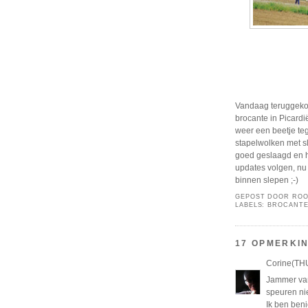
Vandaag teruggekom
brocante in Picardi
weer een beetje teg
stapelwolken met sl
goed geslaagd en h
updates volgen, nu
binnen slepen ;-)
GEPOST DOOR
ROO
LABELS:
BROCANTE
17 OPMERKI
Corine(TH
Jammer van
speuren nie
Ik ben beni