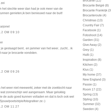
Brocante
(12)
zei
Brocante België
(8)
 het slechte weer dan had je ook meer van de
Brocante Frankrijk
(3
unnen genieten,ik ben benieuwd naar de buit!
Brocanteroute
(4)
Christmas
(13)
Country Fair
(7)
Marjonel
Facebook
(1)
12 OM 09:10
Fotoshoot
(14)
Garden
(31)
ei
Give Away
(2)
t je geslaagd bent.. en jammer van het weer.. zucht... ik
Grey
(1)
uit naar je brocante vondsten.
Haïti
(1)
Inspiration
(8)
Kitchen
(2)
Klus
(1)
12 OM 09:26
My home
(37)
New England
(3)
Passie
(1)
 het weer niet meewerkt, zeker met de zoektocht naar
Room 17
(22)
s wat zonneschijn wel aangenaam. Maar gelukkig
Spring
(13)
ie de auto goed kunnen volladen en dat is toch ook wel
Styling
(10)
 Sjouw/poets/style/fotografeer ze:-)
Summer
(32)
12 OM 11:27
Sweden
(4)