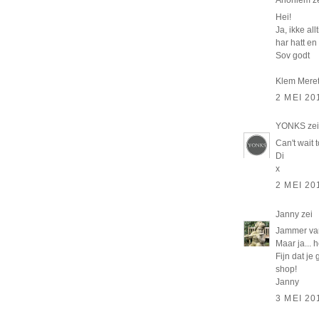
Hei!
Ja, ikke al
har hatt en 
Sov godt
Klem Mere
2 MEI 20
YONKS
zei
Can't wait 
Di
x
2 MEI 20
Janny
zei
Jammer van 
Maar ja... 
Fijn dat j
shop!
Janny
3 MEI 20