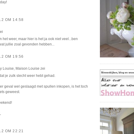
 day!
12 OM 14:58
ei
het weer, maar hier is het ja ook niet veel...ben
at jullie zoal gevonden hebben...
12 OM 19:56
by Louise, Maison Louise
zei
at je zulk slecht weer hebt gehad.
er geval wel geslaagd met spullen inkopen, is het toch
iets geweest.
weekend!
,
12 OM 22:21