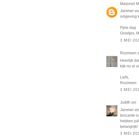
Marjonel M
Jammer van
omgeving k
Fijne dag
Groetjes, 
3 MEI 20
Rozmeen
z
Heerlijk da
kijk nu al 
Liefs,
Rozmeen
3 MEI 20
Judith
zei
Jammer als
brocante i
hebben jull
belangrijk!
3 MEI 20