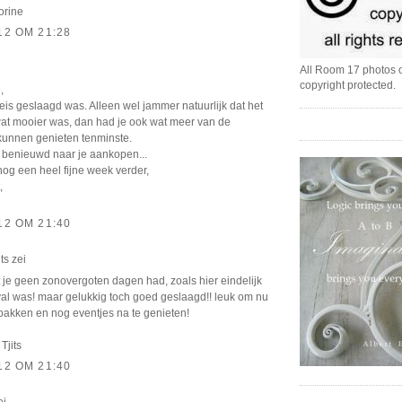
orine
12 OM 21:28
All Room 17 photos o
copyright protected.
,
 reis geslaagd was. Alleen wel jammer natuurlijk dat het
wat mooier was, dan had je ook wat meer van de
unnen genieten tenminste.
l benieuwd naar je aankopen...
nog een heel fijne week verder,
,
12 OM 21:40
its
zei
 je geen zonovergoten dagen had, zoals hier eindelijk
val was! maar gelukkig toch goed geslaagd!! leuk om nu
e pakken en nog eventjes na te genieten!
 Tjits
12 OM 21:40
ei