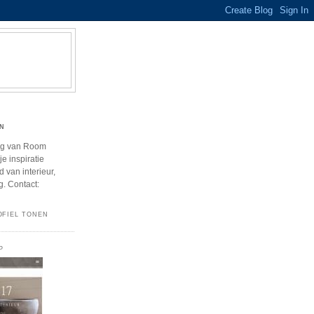
N
og van Room
e inspiratie
 van interieur,
g. Contact:
OFIEL TONEN
P