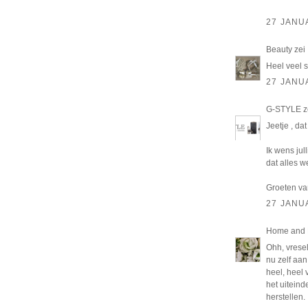
27 JANU
Beauty
zei
Heel veel s
27 JANU
G-STYLE
z
Jeetje , da
Ik wens jul
dat alles 
Groeten v
27 JANU
Home and L
Ohh, vreseli
nu zelf aan 
heel, heel 
het uiteind
herstellen.