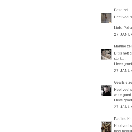
Petra
zei
Heel veel s
Liefs, Petra
27 JANU
Martine
zei
Dit is heft
sterkte.
Lieve groet
27 JANU
Geartsje
ze
Heel veel s
weer goed 
Lieve groet
27 JANU
Pauline Ki
Heel veel s
heel begrij