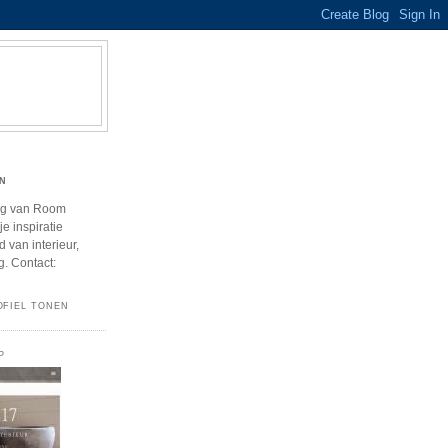
N
og van Room
e inspiratie
 van interieur,
g. Contact:
OFIEL TONEN
P