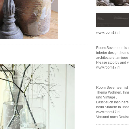
www.room17.nl
Room Seventeen is al
interior design, home
architecture, antique
Please stop by and v
www.room17.nl
Room Seventeen ist 
Thema Wohnen, Innen
und Vintage .
Lasst euch inspirier
beim Stöbern in un
www.room17.nl
Versand nach Deutsc