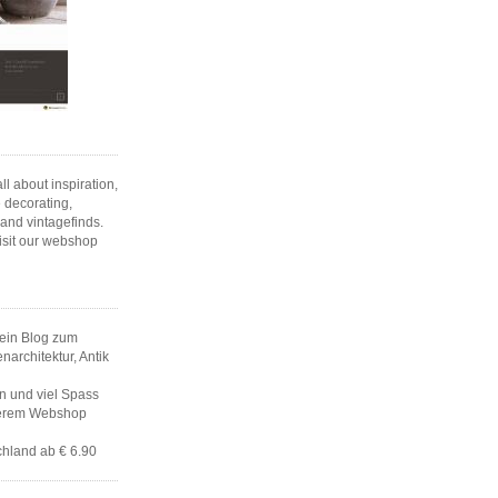
l about inspiration,
 decorating,
 and vintagefinds.
isit our webshop
ein Blog zum
architektur, Antik
en und viel Spass
serem Webshop
hland ab € 6.90