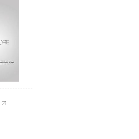
e
(2)