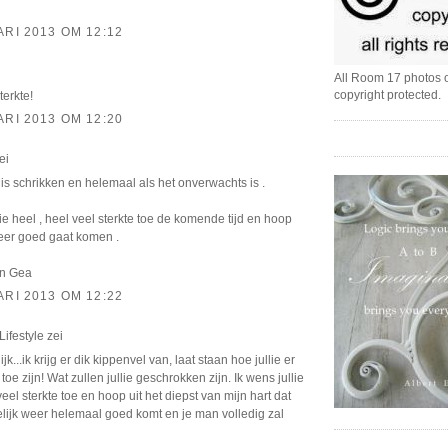
ARI 2013 OM 12:12
All Room 17 photos o
copyright protected.
terkte!
ARI 2013 OM 12:20
ei
t is schrikken en helemaal als het onverwachts is .
lie heel , heel veel sterkte toe de komende tijd en hoop
weer goed gaat komen .
an Gea
ARI 2013 OM 12:22
ifestyle
zei
jk...ik krijg er dik kippenvel van, laat staan hoe jullie er
toe zijn! Wat zullen jullie geschrokken zijn. Ik wens jullie
veel sterkte toe en hoop uit het diepst van mijn hart dat
elijk weer helemaal goed komt en je man volledig zal