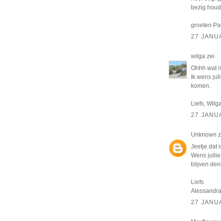
bezig houd
groeten Pa
27 JANU
wilga
zei
Ohhh wat is
Ik wens jul
komen.
Liefs, Wilg
27 JANU
Unknown
z
Jeetje dat 
Wens jullie
blijven denk
Liefs
Alessandr
27 JANU