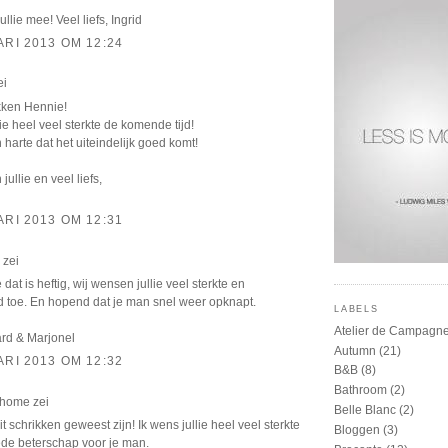
jullie mee! Veel liefs, Ingrid
ARI 2013 OM 12:24
ei
ikken Hennie!
lie heel veel sterkte de komende tijd!
 harte dat het uiteindelijk goed komt!
jullie en veel liefs,
ARI 2013 OM 12:31
zei
 dat is heftig, wij wensen jullie veel sterkte en
 toe. En hopend dat je man snel weer opknapt.
LABELS
Atelier de Campagn
ard & Marjonel
Autumn
(21)
ARI 2013 OM 12:32
B&B
(8)
Bathroom
(2)
dhome
zei
Belle Blanc
(2)
t schrikken geweest zijn! Ik wens jullie heel veel sterkte
Bloggen
(3)
de beterschap voor je man.