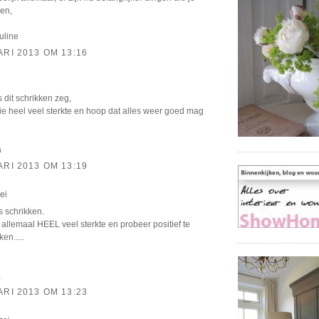
en,
uline
ARI 2013 OM 13:16
 dit schrikken zeg,
lie heel veel sterkte en hoop dat alles weer goed mag
a
ARI 2013 OM 13:19
ei
is schrikken.
 allemaal HEEL veel sterkte en probeer positief te
en.....
a
ARI 2013 OM 13:23