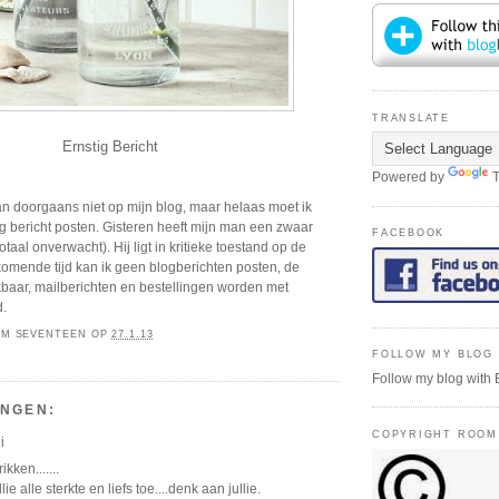
TRANSLATE
Ernstig Bericht
Powered by
T
an doorgaans niet op mijn blog, maar helaas moet ik
g bericht posten. Gisteren heeft mijn man een zwaar
FACEBOOK
totaal onverwacht). Hij ligt in kritieke toestand op de
komende tijd kan ik geen blogberichten posten, de
kbaar, mailberichten en bestellingen worden met
d.
M SEVENTEEN
OP
27.1.13
FOLLOW MY BLOG 
Follow my blog with 
INGEN:
COPYRIGHT ROOM
i
kken.......
lie alle sterkte en liefs toe....denk aan jullie.