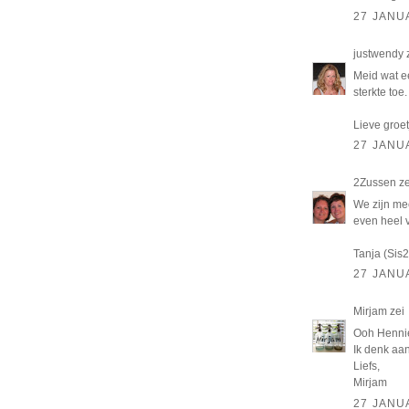
27 JANU
justwendy
Meid wat ee
sterkte toe
Lieve groe
27 JANU
2Zussen
ze
We zijn mee
even heel 
Tanja (Sis2
27 JANU
Mirjam
zei
Ooh Hennie,
Ik denk aan 
Liefs,
Mirjam
27 JANU