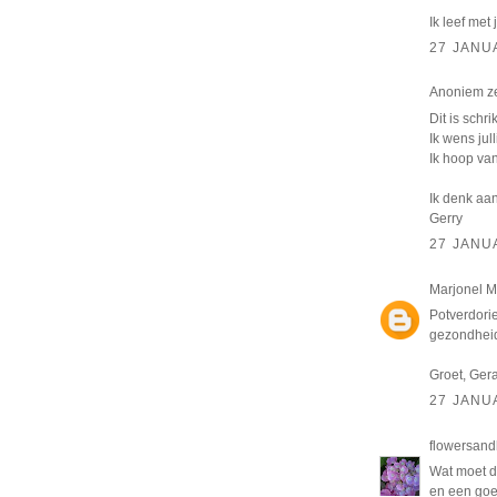
Ik leef met 
27 JANU
Anoniem z
Dit is schr
Ik wens jul
Ik hoop van
Ik denk aan 
Gerry
27 JANU
Marjonel M
Potverdorie
gezondheid
Groet, Ger
27 JANU
flowersan
Wat moet di
en een goe