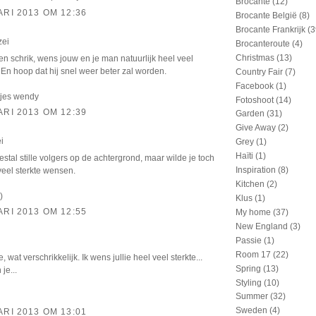
Brocante
(12)
ARI 2013 OM 12:36
Brocante België
(8)
Brocante Frankrijk
(3
zei
Brocanteroute
(4)
Christmas
(13)
n schrik, wens jouw en je man natuurlijk heel veel
. En hoop dat hij snel weer beter zal worden.
Country Fair
(7)
Facebook
(1)
tjes wendy
Fotoshoot
(14)
ARI 2013 OM 12:39
Garden
(31)
Give Away
(2)
i
Grey
(1)
Haïti
(1)
stal stille volgers op de achtergrond, maar wilde je toch
Inspiration
(8)
veel sterkte wensen.
Kitchen
(2)
)
Klus
(1)
ARI 2013 OM 12:55
My home
(37)
New England
(3)
Passie
(1)
Room 17
(22)
 wat verschrikkelijk. Ik wens jullie heel veel sterkte...
Spring
(13)
je...
Styling
(10)
Summer
(32)
Sweden
(4)
ARI 2013 OM 13:01