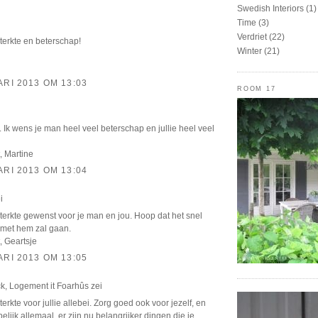
Swedish Interiors
(1)
Time
(3)
Verdriet
(22)
terkte en beterschap!
Winter
(21)
ARI 2013 OM 13:03
ROOM 17
ig. Ik wens je man heel veel beterschap en jullie heel veel
, Martine
ARI 2013 OM 13:04
i
terkte gewenst voor je man en jou. Hoop dat het snel
met hem zal gaan.
, Geartsje
ARI 2013 OM 13:05
ck, Logement it Foarhûs
zei
terkte voor jullie allebei. Zorg goed ook voor jezelf, en
pelijk allemaal, er zijn nu belangrijker dingen die je