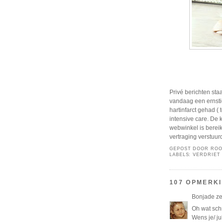
Privé berichten sta
vandaag een ernsti
hartinfarct gehad ( 
intensive care. De 
webwinkel is berei
vertraging verstuur
GEPOST DOOR
ROO
LABELS:
VERDRIET
107 OPMERK
Bonjade
ze
Oh wat schri
Wens je/ jul