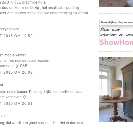
 B&B in jouw prachtige huis.
 dus stiekem mee bezig , het resultaat is prachtig .
 heel veel succes met je nieuwe onderneming en vooral
.
Garcyasplace
T 2015 OM 19:59
en mooie kamer!
komen we nog eens aanwaaien.
ucces met je B&B!
T 2015 OM 20:02
ei
ie ruime kamer! Prachtig! Lijkt me heerlijk om daar
e te vertoeven 😊
T 2015 OM 20:51
zei
g, dat wordt een groot succes... Het ziet er dan ook
.