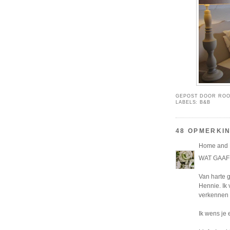
GEPOST DOOR
ROO
LABELS:
B&B
48 OPMERKI
Home and L
WAT GAAF!
Van harte g
Hennie. Ik 
verkennen 
Ik wens je