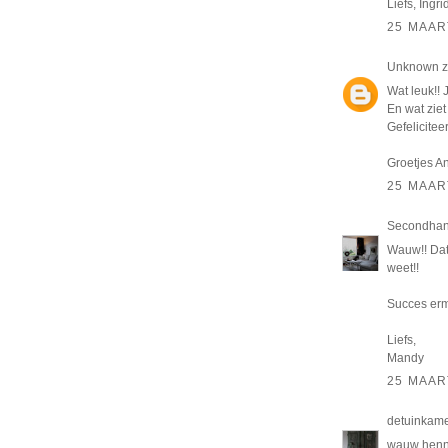
Liefs, Ingri
25 MAAR
Unknown
z
Wat leuk!! 
En wat ziet
Gefelicitee
Groetjes An
25 MAAR
Secondhan
Wauw!! Dat 
weet!!
Succes erm
Liefs,
Mandy
25 MAAR
detuinkam
wauw hennie