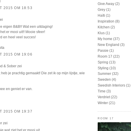
d
Give Away
(2)
T 2015 OM 18:53
Grey
(1)
Haïti
(1)
ei
Inspiration
(8)
Je eigen B&B!! Wat een uitdaging!
Kitchen
(2)
 het er mooi uit!! Mooie sfeer!
Klus
(1)
rd en heel veel succes!
My home
(37)
New England
(3)
ita
Passie
(1)
T 2015 OM 19:06
Room 17
(22)
Spring
(13)
d & Sober
zei
Styling
(10)
heb je prachtig gemaakt! Die zet ik op mijn lijstje, wie
Summer
(32)
Sweden
(4)
Swedish Interiors
(1)
ee en geniet er van.
Time
(3)
Verdriet
(22)
Winter
(21)
T 2015 OM 19:37
ROOM 17
er
zei
 wat ziet het er mooi uit.