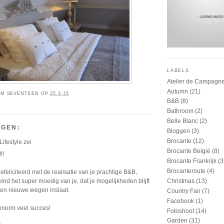
LABELS
Atelier de Campagn
Autumn
(21)
M SEVENTEEN
OP
25.3.15
B&B
(8)
Bathroom
(2)
Belle Blanc
(2)
NGEN:
Bloggen
(3)
Brocante
(12)
ifestyle
zei
Brocante België
(8)
!!
Brocante Frankrijk
(3
Brocanteroute
(4)
efeliciteerd met de realisatie van je prachtige B&B,
Christmas
(13)
vind het super moedig van je, dat je mogelijkheden blijft
en nieuwe wegen inslaat.
Country Fair
(7)
Facebook
(1)
 enorm veel succes!
Fotoshoot
(14)
Garden
(31)