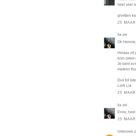
heel veel 
groetjes ka
25 MAAR
lia
zei
Oh Hennie, 
Helaas zit 
kom zeker e
Je bent zo'
meteen thu
Dus tot later
Liefs Lia
25 MAAR
lia
zei
Enne, heel 
25 MAAR
Unknown
z