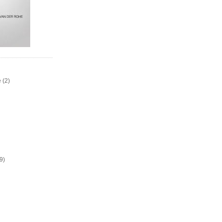
e
(2)
9)