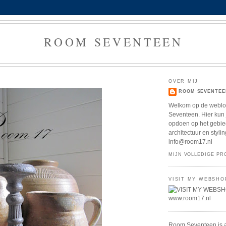
ROOM SEVENTEEN
OVER MIJ
ROOM SEVENTEE
Welkom op de webl
Seventeen. Hier kun j
opdoen op het gebied
architectuur en stylin
info@room17.nl
MIJN VOLLEDIGE PR
VISIT MY WEBSHO
www.room17.nl
Room Seventeen is al