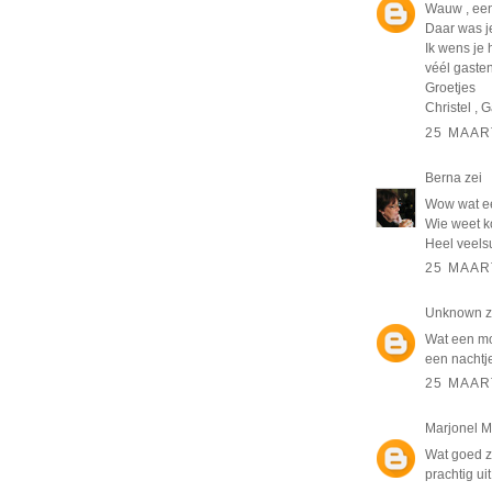
Wauw , een
Daar was je
Ik wens je
véél gasten
Groetjes
Christel , 
25 MAAR
Berna
zei
Wow wat e
Wie weet 
Heel veels
25 MAAR
Unknown
z
Wat een moo
een nachtj
25 MAAR
Marjonel M
Wat goed ze
prachtig uit