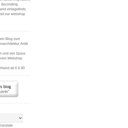
 decorating,
 and vintagefinds.
isit our webshop
ein Blog zum
architektur, Antik
en und viel Spass
serem Webshop
hland ab € 6.90
ranslate