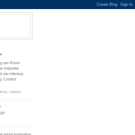
N
og van Room
e inspiratie
 van interieur,
g. Contact:
OFIEL TONEN
P
l about inspiration,