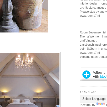
interior design, home
architecture, antique
Please stop by and v
www.room17.nl
Room Seventeen ist 
Thema Wohnen, Innen
und Vintage .
Lasst euch inspirier
beim Stöbern in un
www.room17.nl
Versand nach Deutsc
TRANSLATE
Powered by
T